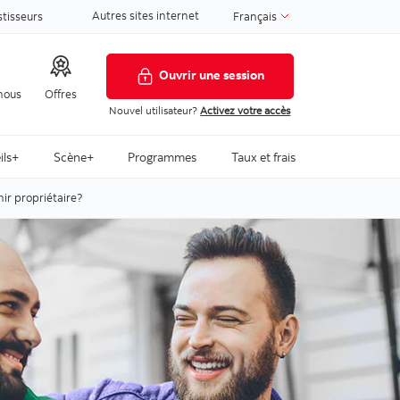
Autres sites internet
stisseurs
Français
Ouvrir une session
nous
Offres
Nouvel utilisateur?
Activez votre accès
ils+
Scène+
Programmes
Taux et frais
ir propriétaire?