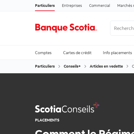
Particuliers
Entreprises
Commercial
Marchés 
Recherche
Trending Se
Comptes
Cartes de crédit
Info placements
Particuliers
Conseils+
Articles en vedette
C
PLACEMENTS
Comment le Régim