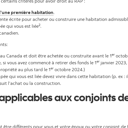
ertains critères pour avoir droit au RAP :
’une première habitation
.
ente écrite pour acheter ou construire une habitation admiss
2
e qui vous est liée
.
 canadien.
nts:
er
 au Canada et doit être achetée ou construite avant le 1
octobr
er
e, si vous avez commencé à retirer des fonds le 1
janvier 2023,
er
ropriété au plus tard le 1
octobre 2024.)
e qui vous est liée devez vivre dans cette habitation (p. ex : il
suit l’achat ou la construction.
pplicables aux conjoints de 
nt être différents pour vous et votre époux ou votre conjoint de