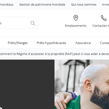
Passer au contenu
mondiaux
Gestion de patrimoine mondiale
Qui nous sommes
Inve
Emplacements
Contactez-
arch is available and can be access through arrow keys
Prêts/Marges
Prêts hypothécaires
Assurance
Conse
omment le Régime d’accession à la propriété (RAP) peut-il vous aider à deven
e