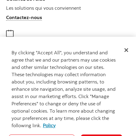
Les solutions qui vous conviennent
Autres numéros, contactez-nous par télé
Contactez-nous
Obtenir des conseils
By clicking "Accept All", you understand and
Rencontrez un conseiller
agree that we and our partners may use cookies
Prenez rendez-vous
and other similar technologies on our sites.
These technologies may collect information
about you, including browsing patterns, to
enhance site navigation, analyze site usage, and
assist in our marketing efforts. Click "Manage
Preferences" to change or deny the use of
optional cookies. To learn more about changing
your preferences at any time, please click the
Carrières
Ma banque à moi
Notes juridiques
Confidentialité
following link.
Policy
Emplacements
Sécurité et fraude
Accessibilité