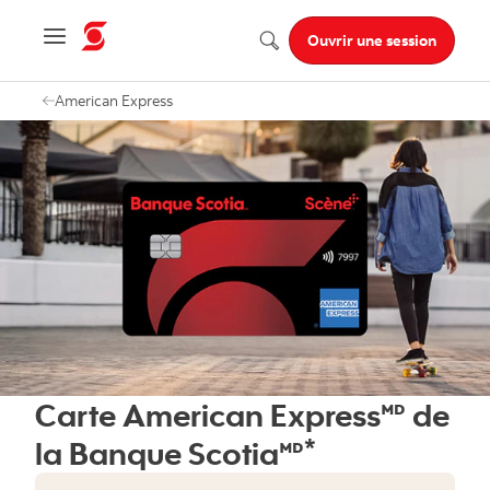
Navigation menu
Ouvrir une session
Recherche
American Express
Carte American Express🅫 de
*
la Banque Scotia🅫