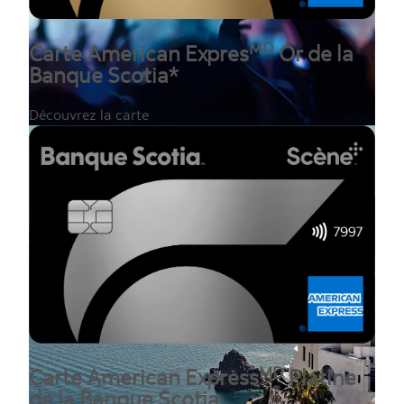
MD
Carte American Expres
Or de la
Banque Scotia*
Découvrez la carte
MD
Carte American Express
Platine
de la Banque Scotia