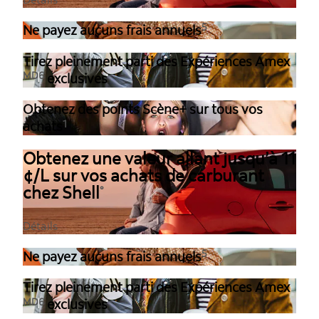
5
Ne payez aucuns frais annuels
Tirez pleinement parti des Expériences Amex
MD
6
exclusives
Obtenez des points Scène+ sur tous vos
1
achats
Obtenez une valeur allant jusqu’à 11
¢/L sur vos achats de carburant
chez Shell
°
Détails
5
Ne payez aucuns frais annuels
Tirez pleinement parti des Expériences Amex
MD
6
exclusives