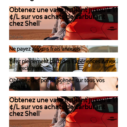
Obtenez une valeur allant jusqu’à 11
¢/L sur vos achats de carburant
chez Shell
°
Détails
5
Ne payez aucuns frais annuels
Tirez pleinement parti des Expériences Amex
MD
6
exclusives
Obtenez des points Scène+ sur tous vos
1
achats
Obtenez une valeur allant jusqu’à 11
¢/L sur vos achats de carburant
chez Shell
°
Détails