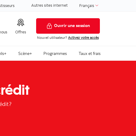
Autres sites internet
stisseurs
Français
Ouvrir une session
nous
Offres
Nouvel utilisateur?
Activez votre accès
ils+
Scène+
Programmes
Taux et frais
rédit
édit?