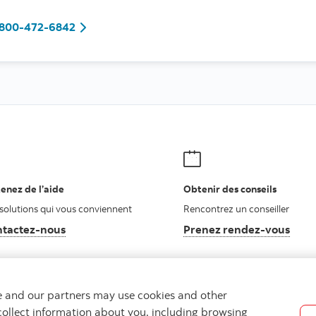
1(800)472-6842
-800-472-6842
enez de l’aide
Obtenir des conseils
solutions qui vous conviennent
Rencontrez un conseiller
tactez-nous
Autres numéros, contactez-nous par téléphone
Prenez rendez-vous
we and our partners may use cookies and other
collect information about you, including browsing