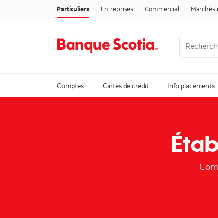
Particuliers
Entreprises
Commercial
Marchés 
Recherche
Trending Se
Comptes
Cartes de crédit
Info placements
Étab
Comm