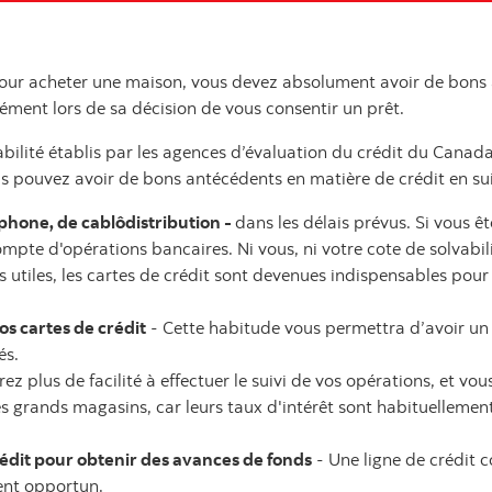
 pour acheter une maison, vous devez absolument avoir de bons
ément lors de sa décision de vous consentir un prêt.
abilité établis par les agences d’évaluation du crédit du Canad
us pouvez avoir de bons antécédents en matière de crédit en sui
léphone, de cablôdistribution -
dans les délais prévus. Si vous êt
pte d'opérations bancaires. Ni vous, ni votre cote de solvabilit
s utiles, les cartes de crédit sont devenues indispensables pour 
s cartes de crédit
- Cette habitude vous permettra d’avoir un b
és.
ez plus de facilité à effectuer le suivi de vos opérations, et vo
es grands magasins, car leurs taux d'intérêt sont habituellemen
crédit pour obtenir des avances de fonds
- Une ligne de crédit
ent opportun.