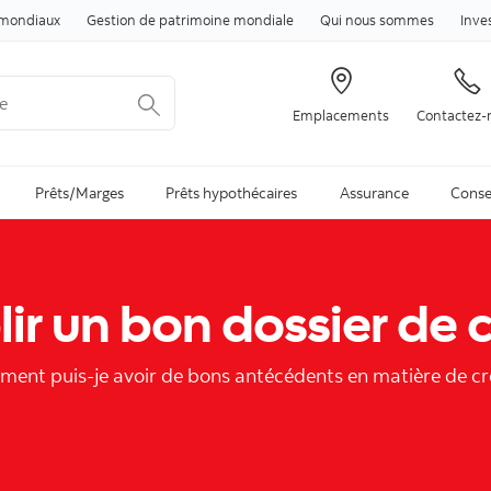
Passer au contenu
mondiaux
Gestion de patrimoine mondiale
Qui nous sommes
Inve
Emplacements
Contactez-
arch is available and can be access through arrow keys
Prêts/Marges
Prêts hypothécaires
Assurance
Conse
lir un bon dossier de c
ent puis-je avoir de bons antécédents en matière de cr