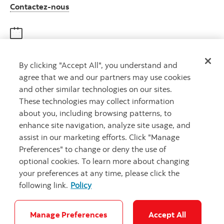
Autres numéros, contactez-nous par télé
Contactez-nous
Obtenir des conseils
By clicking "Accept All", you understand and
Rencontrez un conseiller
agree that we and our partners may use cookies
Prenez rendez-vous
and other similar technologies on our sites.
These technologies may collect information
about you, including browsing patterns, to
enhance site navigation, analyze site usage, and
assist in our marketing efforts. Click "Manage
Preferences" to change or deny the use of
optional cookies. To learn more about changing
your preferences at any time, please click the
Carrières
Ma banque à moi
Notes juridiques
Confidentialité
following link.
Policy
Emplacements
Sécurité et fraude
Accessibilité
Paramètres des témoins
Manage Preferences
Accept All