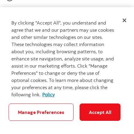
Avez-vous une question?
Nous avons les réponses
By clicking "Accept All", you understand and
Aide
agree that we and our partners may use cookies
and other similar technologies on our sites.
These technologies may collect information
about you, including browsing patterns, to
Obtenez de l’aide
enhance site navigation, analyze site usage, and
assist in our marketing efforts. Click "Manage
Les solutions qui vous conviennent
Preferences" to change or deny the use of
Autres numéros, contactez-nous par télé
Contactez-nous
optional cookies. To learn more about changing
your preferences at any time, please click the
following link.
Policy
Obtenir des conseils
Manage Preferences
Accept All
Rencontrez un conseiller
Prenez rendez-vous