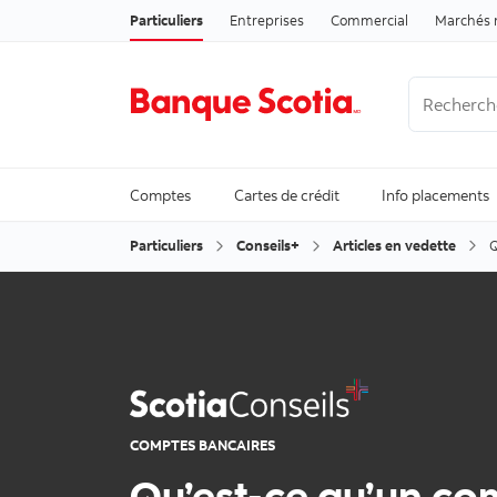
Particuliers
Entreprises
Commercial
Marchés 
Recherche
Trending Se
Comptes
Cartes de crédit
Info placements
Particuliers
Conseils+
Articles en vedette
Q
COMPTES BANCAIRES
Qu’est-ce qu’un co