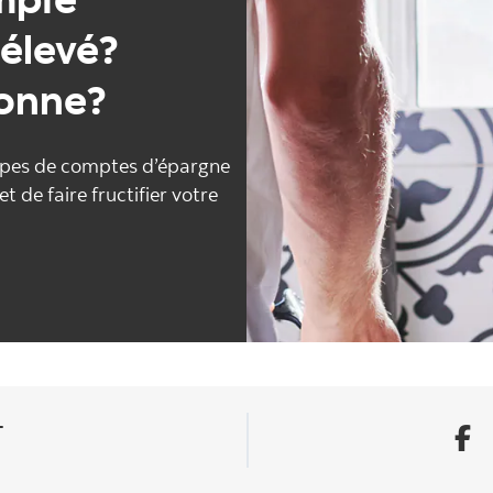
 élevé?
onne?
ypes de comptes d’épargne
t de faire fructifier votre
+