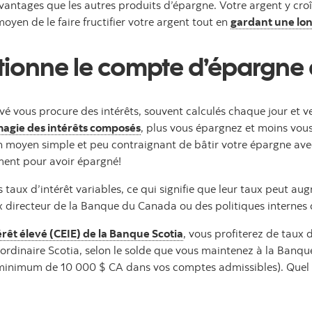
avantages que les autres produits d’épargne. Votre argent y cro
moyen de le faire fructifier votre argent tout en
gardant une lon
onne le compte d’épargne à 
é vous procure des intérêts, souvent calculés chaque jour et ve
agie des intérêts composés
, plus vous épargnez et moins vous
’un moyen simple et peu contraignant de bâtir votre épargne ave
ent pour avoir épargné!
taux d’intérêt variables, ce qui signifie que leur taux peut a
directeur de la Banque du Canada ou des politiques internes de 
rêt élevé (CEIE) de la Banque Scotia
, vous profiterez de taux 
ordinaire Scotia, selon le solde que vous maintenez à la Banque
minimum de 10 000 $ CA dans vos comptes admissibles). Quel es