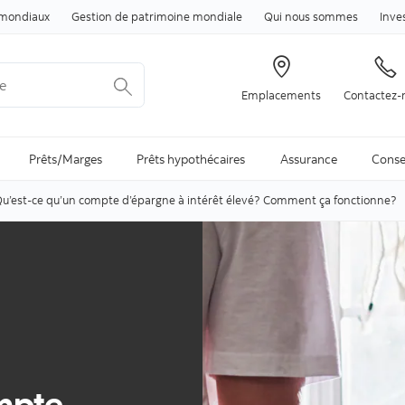
Passer au contenu
mondiaux
Gestion de patrimoine mondiale
Qui nous sommes
Inve
Emplacements
Contactez-
arch is available and can be access through arrow keys
Prêts/Marges
Prêts hypothécaires
Assurance
Conse
u’est-ce qu’un compte d’épargne à intérêt élevé? Comment ça fonctionne?
mpte