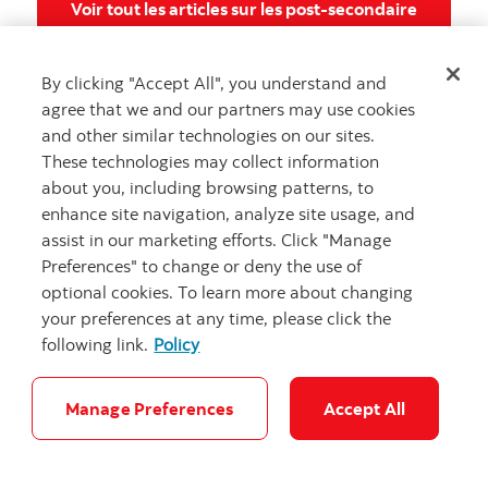
Voir tout
Voir tout les articles sur les post-secondaire
By clicking "Accept All", you understand and
agree that we and our partners may use cookies
and other similar technologies on our sites.
These technologies may collect information
Avez-vous une question?
about you, including browsing patterns, to
enhance site navigation, analyze site usage, and
Nous avons les réponses
assist in our marketing efforts. Click "Manage
Aide
Preferences" to change or deny the use of
optional cookies. To learn more about changing
your preferences at any time, please click the
following link.
Policy
Obtenez de l’aide
Les solutions qui vous conviennent
Manage Preferences
Accept All
Autres numéros, contactez-nous par télé
Contactez-nous