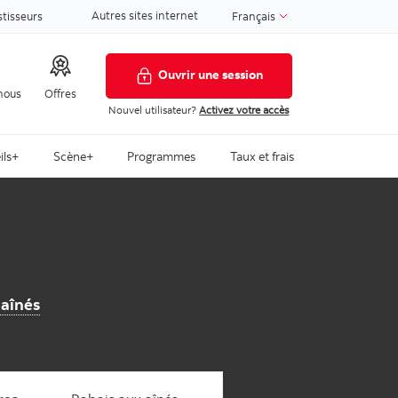
Autres sites internet
stisseurs
Français
Ouvrir une session
nous
Offres
Nouvel utilisateur?
Activez votre accès
ils+
Scène+
Programmes
Taux et frais
 aînés