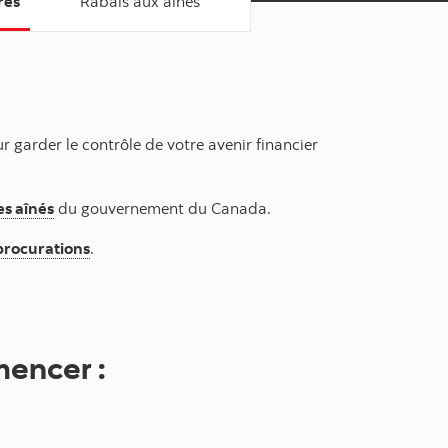
res
Rabais aux aînés
r garder le contrôle de votre avenir financier
es aînés
du gouvernement du Canada.
 procurations
.
mencer :