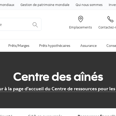
Passer au contenu
mondiaux
Gestion de patrimoine mondiale
Qui nous sommes
Inve
Emplacements
Contactez-
arch is available and can be access through arrow keys
Prêts/Marges
Prêts hypothécaires
Assurance
Conse
Centre des aînés
r à la page d'accueil du Centre de ressources pour les