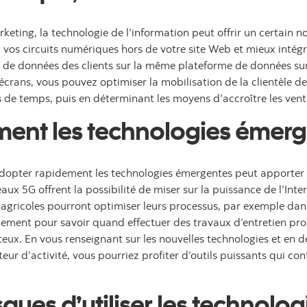
keting, la technologie de l’information peut offrir un certain
 vos circuits numériques hors de votre site Web et mieux intégre
 de données des clients sur la même plateforme de données sur l
crans, vous pouvez optimiser la mobilisation de la clientèle de
s de temps, puis en déterminant les moyens d’accroître les ventes
ent les technologies émer
 adopter rapidement les technologies émergentes peut apporter 
aux 5G offrent la possibilité de miser sur la puissance de l’Inter
rs agricoles pourront optimiser leurs processus, par exemple dans
pement pour savoir quand effectuer des travaux d’entretien proac
ûteux. En vous renseignant sur les nouvelles technologies et en
teur d’activité, vous pourriez profiter d’outils puissants qui co
isques d’utiliser les technol