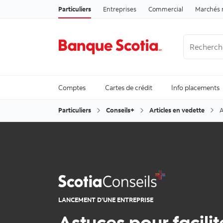
Particuliers
Entreprises
Commercial
Marchés 
Recherche
Trending Se
Comptes
Cartes de crédit
Info placements
Particuliers
Conseils+
Articles en vedette
A
LANCEMENT D’UNE ENTREPRISE
Astuces pour facilit