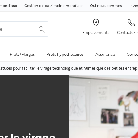
Passer au contenu
mondiaux
Gestion de patrimoine mondiale
Qui nous sommes
Inve
Emplacements
Contactez-
arch is available and can be access through arrow keys
Prêts/Marges
Prêts hypothécaires
Assurance
Conse
stuces pour faciliter le virage technologique et numérique des petites entrep
er le virage