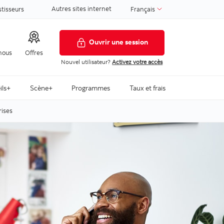
Autres sites internet
stisseurs
Français
Ouvrir une session
nous
Offres
Nouvel utilisateur?
Activez votre accès
ils+
Scène+
Programmes
Taux et frais
rises