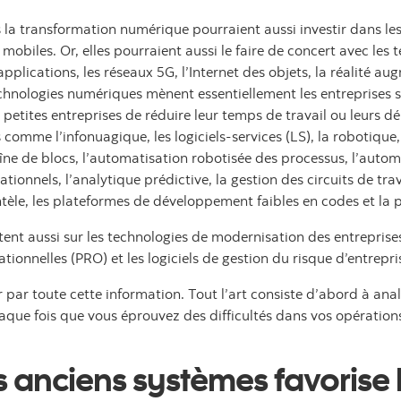
s la transformation numérique pourraient aussi investir dans le
mobiles. Or, elles pourraient aussi le faire de concert avec les
 applications, les réseaux 5G, l’Internet des objets, la réalité a
hnologies numériques mènent essentiellement les entreprises su
petites entreprises de réduire leur temps de travail ou leurs d
me l’infonuagique, les logiciels-services (LS), la robotique, l’i
ne de blocs, l’automatisation robotisée des processus, l’automa
onnels, l’analytique prédictive, la gestion des circuits de travai
entèle, les plateformes de développement faibles en codes et la 
nt aussi sur les technologies de modernisation des entreprises, 
tionnelles (PRO) et les logiciels de gestion du risque d’entrepri
 par toute cette information. Tout l’art consiste d’abord à anal
haque fois que vous éprouvez des difficultés dans vos opération
s anciens systèmes favorise 