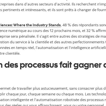
eprises dans d’autres secteurs d’activité. Ils recherchent n’imp
pertinents et intéressants, et ils sont prêts à changer de fourn
riences: Where the Industry Stands
, 48 % des répondants sondé
ence numérique au cours des 12 prochains mois, et 32 % affirm
reprise sera pénalisée. Il s’agit entre autres des stratégies de 
 gestion du service à la clientèle et des autres perfectionnemen
ées en temps réel, l’automatisation et l’intelligence artificiell
re clientèle.
n des processus fait gagner 
met de travailler plus astucieusement, sans consacrer plus d’e
omplir chaque jour, chaque semaine ou chaque mois. Les techno
ation intelligente et l’automatisation robotisée des processus 
r des règles qui vous affranchissent, vous ou votre personnel, 