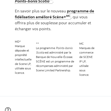
Points-bonis Scotia
.
En savoir plus sur le nouveau
programme de
MC
fidélisation amélioré Scène+
, qui vous
offrira plus de souplesse pour accumuler et
échanger vos points.
MD*
**
MC
Marque
Le programme
Points-bonis
Marques de
déposée et
Scotia
est administré par la
commerce
propriété
Banque de Nouvelle-Écosse.
de SCENE
intellectuelle
SCÈNE est un programme de
IP LP,
de Scene LP,
récompenses administré par
utilisée
utilisée sous
Scene Limited Partnership.
sous
licence.
licence.