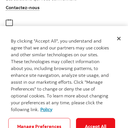
Autres numéros, contactez-nous par télé
Contactez-nous
Obtenir des conseils
By clicking "Accept All", you understand and
Rencontrez un conseiller
agree that we and our partners may use cookies
Prenez rendez-vous
and other similar technologies on our sites.
These technologies may collect information
about you, including browsing patterns, to
enhance site navigation, analyze site usage, and
assist in our marketing efforts. Click "Manage
Preferences" to change or deny the use of
optional cookies. To learn more about changing
your preferences at any time, please click the
Carrières
Ma banque à moi
Notes juridiques
Confidentialité
following link.
Policy
Emplacements
Sécurité et fraude
Accessibilité
Paramètres des témoins
Manage Preferences
Accept All