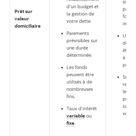
si vou
d’un budget et
pas to
Prêt sur
la gestion de
fonds
valeur
votre dette.
imméd
domiciliaire
Paiements
Une n
prévisibles sur
deman
une durée
être n
déterminée.
à l’éc
prêt.
Les fonds
peuvent être
Si vou
utilisés à de
rembo
nombreuses
le prê
fins.
prête
saisir
Taux d’intérêt
votre 
variable
ou
fixe
.