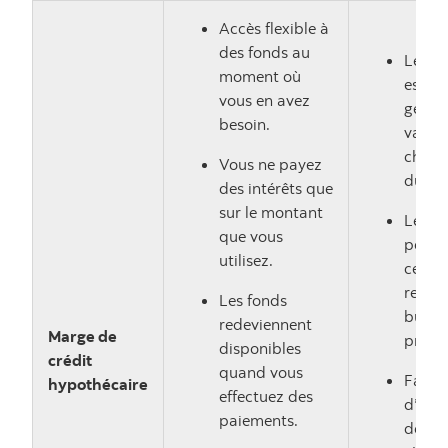
Accès flexible à
des fonds au
Le tau
moment où
est
vous en avez
génér
besoin.
variab
change
Vous ne payez
du te
des intérêts que
sur le montant
Les p
que vous
peuven
utilisez.
ce qui
rendre
Les fonds
budge
redeviennent
Marge de
prévis
disponibles
crédit
quand vous
Facile
hypothécaire
effectuez des
d’acc
paiements.
dettes 