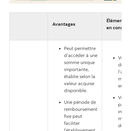
Éléments à
Avantages
en considé
Peut permettre
d’accéder à une
Vous 
somme unique
décid
importante,
l’ava
établie selon la
monta
valeur acquise
empru
disponible.
Vous 
Une période de
payer
remboursement
intérê
fixe peut
monta
faciliter
du pr
l’établissement