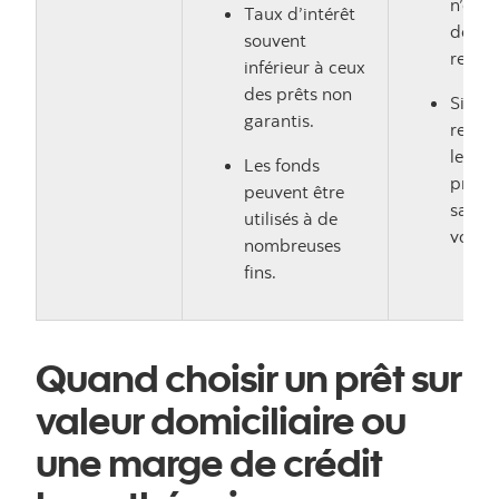
n’est 
Taux d’intérêt
de ma
souvent
respo
inférieur à ceux
des prêts non
Si vou
garantis.
rembo
le prê
Les fonds
prêteu
peuvent être
saisir
utilisés à de
votre 
nombreuses
fins.
Quand choisir un prêt sur
valeur domiciliaire ou
une marge de crédit