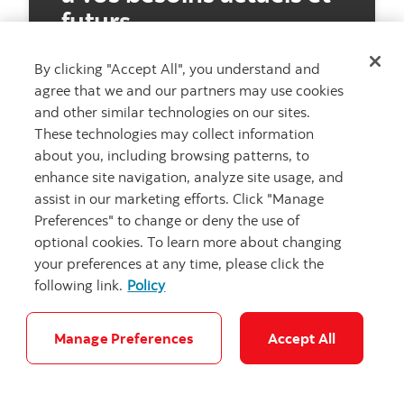
futurs.
By clicking "Accept All", you understand and
Prenez rendez-vous en lig
Prenez rendez-vous
agree that we and our partners may use cookies
and other similar technologies on our sites.
These technologies may collect information
about you, including browsing patterns, to
Notes juridiques
enhance site navigation, analyze site usage, and
assist in our marketing efforts. Click "Manage
Preferences" to change or deny the use of
optional cookies. To learn more about changing
your preferences at any time, please click the
Articles connexes
following link.
Policy
Voir tous les articles
Manage Preferences
Accept All