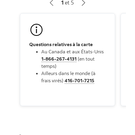
1
et 5
Questions relatives à la carte
En
Au Canada et aux États-Unis
1-866-267-4131
(en tout
temps)
Ailleurs dans le monde (à
frais virés)
416-701-7215