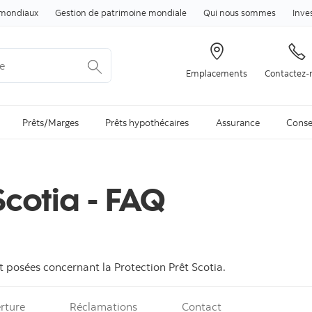
Passer au contenu
mondiaux
Gestion de patrimoine mondiale
Qui nous sommes
Inve
Emplacements
Contactez-
arch is available and can be access through arrow keys
Prêts/Marges
Prêts hypothécaires
Assurance
Conse
Scotia - FAQ
 posées concernant la Protection Prêt Scotia.
rture
Réclamations
Contact