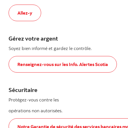
, Vous n'utilisez pas les services mobiles?
Allez-y
Gérez votre argent
Soyez bien informé et gardez le contrôle.
, Gérez votre argent
Renseignez-vous sur les Info. Alertes Scotia
Sécuritaire
Protégez-vous contre les
opérations non autorisées.
, Sécuritaire
Notre Garantie de sécurité des services bancaires mo