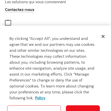
Les solutions qui vous conviennent
Autres numéros, contactez-nous par télé
Contactez-nous
Obtenir des conseils
By clicking "Accept All", you understand and
Rencontrez un conseiller
agree that we and our partners may use cookies
Prenez rendez-vous
and other similar technologies on our sites.
These technologies may collect information
about you, including browsing patterns, to
enhance site navigation, analyze site usage, and
assist in our marketing efforts. Click "Manage
Preferences" to change or deny the use of
optional cookies. To learn more about changing
your preferences at any time, please click the
Carrières
Ma banque à moi
Notes juridiques
Confidentialité
following link.
Policy
Emplacements
Sécurité et fraude
Accessibilité
Paramètres des témoins