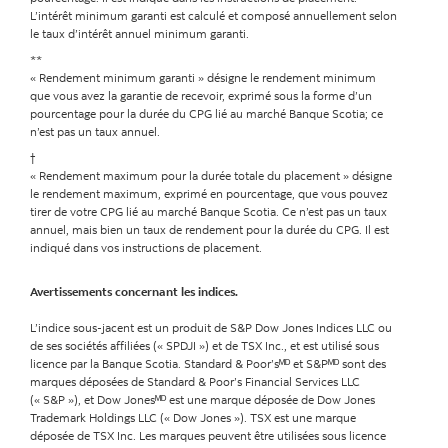
L’intérêt minimum garanti est calculé et composé annuellement selon
le taux d’intérêt annuel minimum garanti.
**
« Rendement minimum garanti » désigne le rendement minimum
que vous avez la garantie de recevoir, exprimé sous la forme d’un
pourcentage pour la durée du CPG lié au marché Banque Scotia; ce
n’est pas un taux annuel.
†
« Rendement maximum pour la durée totale du placement » désigne
le rendement maximum, exprimé en pourcentage, que vous pouvez
tirer de votre CPG lié au marché Banque Scotia. Ce n’est pas un taux
annuel, mais bien un taux de rendement pour la durée du CPG. Il est
indiqué dans vos instructions de placement.
Avertissements concernant les indices.
L’indice sous-jacent est un produit de S&P Dow Jones Indices LLC ou
de ses sociétés affiliées (« SPDJI ») et de TSX Inc., et est utilisé sous
licence par la Banque Scotia. Standard & Poor’sᴹᴰ et S&Pᴹᴰ sont des
marques déposées de Standard & Poor’s Financial Services LLC
(« S&P »), et Dow Jonesᴹᴰ est une marque déposée de Dow Jones
Trademark Holdings LLC (« Dow Jones »). TSX est une marque
déposée de TSX Inc. Les marques peuvent être utilisées sous licence