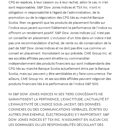
CPG en espèces, à leur cession ou à leur rachat, selon le cas, ni n’en
sont responsables. S&P Dow Jones Indices et TSX Inc. n’ont ni
obligation ni responsabilité à l’égard de l’administration, de la
promotion ou de la négociation des CPG liés au marché Banque
Scotia. Rien ne garantit que les produits de placement fondés sur
l’indice sous-jacent suivront fidèlement la performance de l’indice ou
offriront un rendement positif. S&P Dow Jones Indices LLC n’est pas
un conseiller en placement. L’inclusion d’un titre dans un indice n’est
pas une recommandation d’achat, de vente ou de conservation de la
part de S&P Dow Jones Indices et ne doit pas être vue comme un
conseil en placement. Nonobstant ce qui précède, CME Group Inc. et
ses sociétés affiliées peuvent émettre ou commanditer
indépendamment des produits financiers qui sont indépendants des
CPG liés au marché Banque Scotia actuellement émis par la Banque
Scotia, mais qui peuvent y être semblables et y faire concurrence. Par
ailleurs, CME Group Inc. et ses sociétés affiliées peuvent négocier des
produits financiers liés à la performance de l’indice S&P 500.
NI S&P DOW JONES INDICES NI SES TIERS CONCÉDANTS NE
GARANTISSENT LA PERTINENCE, L’EXACTITUDE, L’ACTUALITÉ ET
L’EXHAUSTIVITÉ DE L’INDICE SOUS-JACENT, DES DONNÉES
CONNEXES OU DES COMMUNICATIONS VERBALES, ÉCRITES OU
AUTRES (PAR EXEMPLE, ÉLECTRONIQUES) S’Y RAPPORTANT. S&P
DOW JONES INDICES ET TSX INC. N’ASSUMENT EN AUCUN CAS
LES DOMMAGES OU LES RESPONSABILITÉS DÉCOULANT DES