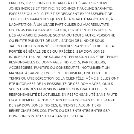
ERREURS, OMISSIONS OU RETARDS À CET ÉGARD. S&P DOW
JONES INDICES ET TSX INC. NE DONNENT AUCUNE GARANTIE,
EXPRESSE OU IMPLICITE, ET SE DÉGAGENT EXPRESSÉMENT DE
TOUTES LES GARANTIES QUANT À LA QUALITÉ MARCHANDE, À
L’ADAPTATION À UN USAGE PARTICULIER OU AUX RÉSULTATS
OBTENUS PAR LA BANQUE SCOTIA, LES DÉTENTEURS DES CPG
LIÉS AU MARCHÉ BANQUE SCOTIA OU TOUTE AUTRE PERSONNE
OU ENTITÉ PAR SUITE DE L’UTILISATION DE L’INDICE SOUS-
JACENT OU DES DONNÉES CONNEXES. SANS PRÉJUDICE DE LA
PORTÉE GÉNÉRALE DE CE QUI PRÉCÈDE, S&P DOW JONES
INDICES ET TSX INC. NE SAURAIENT EN AUCUN CAS ÊTRE TENUES
RESPONSABLES DE DOMMAGES INDIRECTS, PARTICULIERS,
ACCESSOIRES, PUNITIFS OU CONSÉCUTIFS, NOTAMMENT UN
MANQUE À GAGNER, UNE PERTE BOURSIÈRE, UNE PERTE DE
TEMPS OU UNE DÉFECTION DE LA CLIENTÈLE, MÊME SI ELLES ONT
ÉTÉ INFORMÉES DE LA POSSIBILITÉ DE CES DOMMAGES, QU’ILS
SOIENT FONDÉS EN RESPONSABILITÉ CONTRACTUELLE, EN
RESPONSABILITÉ DÉLICTUELLE, EN RESPONSABILITÉ SANS FAUTE
OU AUTREMENT. À L’EXCEPTION DES CONCÉDANTS DE LICENCE
DE S&P DOW JONES INDICES, IL N’EXISTE AUCUN TIERS
BÉNÉFICIAIRE DES CONTRATS OU DES ENTENTES ENTRE S&P
DOW JONES INDICES ET LA BANQUE SCOTIA.