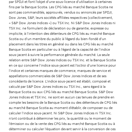
par SPDJI et font l’objet d’une sous-licence d’utilisation à certaines
fins par la Banque Scotia. Les CPG liés au marché Banque Scotia ne
sont pas commandités, approuvés, vendus ou annoncés par SPDJI,
Dow Jones, S&P, leurs sociétés affiliées respectives (collectivement,
« S&P Dow Jones Indices ») ou TSX Inc. Ni S&P Dow Jones Indices ni
TSX Inc. ne formulent de déclaration ou de garantie, expresse ou
implicite, à l’intention des détenteurs de CPG liés au marché Banque
Scotia ou d’un membre du public à l’égard du bien-fondé d’un
placement dans les titres en général ou dans les CPG liés au marché
Banque Scotia en particulier ou à l’égard de la capacité de l’indice
sous-jacent à suivre la performance générale du marché. La seule
relation entre S&P Dow Jones Indices ou TSX Inc. et la Banque Scotia
en ce qui concerne l’indice sous-jacent est l’octroi d’une licence pour
l’indice et certaines marques de commerce, marques de service et
appellations commerciales de S&P Dow Jones Indices et de ses
concédants de licence. L’indice sous-jacent est établi, composé et
calculé par S&P Dow Jones Indices ou TSX Inc., sans égard à la
Banque Scotia ou aux CPG liés au marché Banque Scotia. S&P Dow
Jones Indices et TSX Inc. ne sont en aucun cas tenues de prendre en
compte les besoins de la Banque Scotia ou des détenteurs de CPG liés
au marché Banque Scotia au moment d’établir, de composer ou de
calculer l’indice sous-jacent. Ni S&P Dow Jones Indices ni TSX Inc.
n’ont contribué à déterminer les prix, la quantité ou le moment de
l’émission ou de la vente des CPG liés au marché Banque Scotia ou à
déterminer ou calculer l’équation devant servir à la conversion de ces