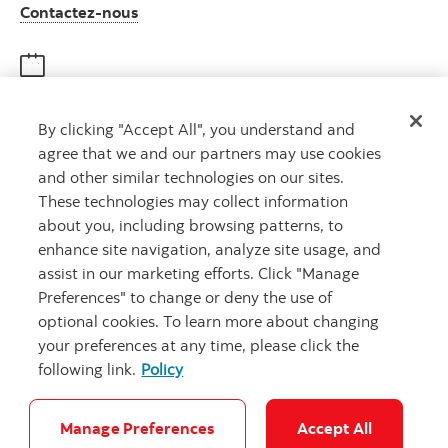
Autres numéros, contactez-nous par télé
Contactez-nous
Obtenir des conseils
By clicking "Accept All", you understand and
Rencontrez un conseiller
agree that we and our partners may use cookies
Prenez rendez-vous
and other similar technologies on our sites.
These technologies may collect information
about you, including browsing patterns, to
enhance site navigation, analyze site usage, and
assist in our marketing efforts. Click "Manage
Preferences" to change or deny the use of
optional cookies. To learn more about changing
your preferences at any time, please click the
Carrières
Ma banque à moi
Notes juridiques
Confidentialité
following link.
Policy
Emplacements
Sécurité et fraude
Accessibilité
Paramètres des témoins
Manage Preferences
Accept All