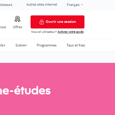
Autres sites internet
stisseurs
Français
Ouvrir une session
nous
Offres
Nouvel utilisateur?
Activez votre accès
ils+
Scène+
Programmes
Taux et frais
ne-études