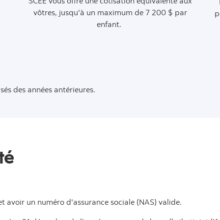
SCEE vous offre une cotisation équivalente aux
vôtres, jusqu'à un maximum de 7 200 $ par
p
enfant.
lisés des années antérieures.
té
 et avoir un numéro d'assurance sociale (NAS) valide.