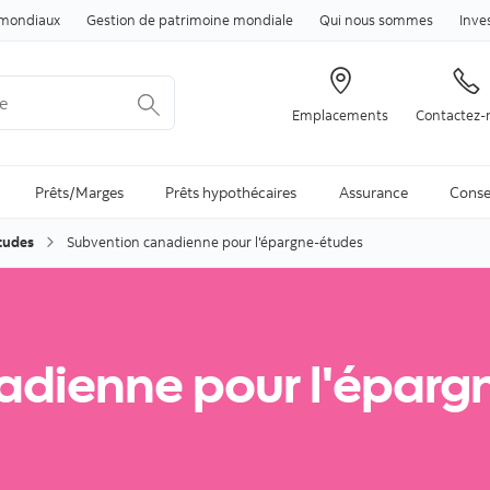
Passer au contenu
mondiaux
Gestion de patrimoine mondiale
Qui nous sommes
Inve
Emplacements
Contactez-
arch is available and can be access through arrow keys
Prêts/Marges
Prêts hypothécaires
Assurance
Conse
tudes
Subvention canadienne pour l'épargne-études
adienne pour l'éparg