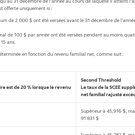
u'au 31 décembre de l'année au cours de laquelle il atteint l'â
st offerte uniquement si :
um de 2 000 $ ont été versées avant le 31 décembre de l'année a
mal de 100 $ par année ont été versées pendant au moins quat
 15 ans.
éterminée en fonction du revenu familial net, comme suit :
Second Threshold
re est de 20 % lorsque le revenu
Le taux de la SCEE suppl
net familial rajusté excéd
Supérieur à 45,916 $, mai
91 831 $
Supérieur à 45,282 $, mai