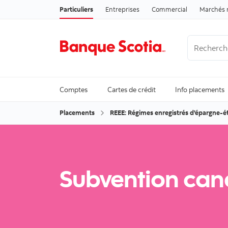
Particuliers
Entreprises
Commercial
Marchés 
Recherche
Trending Se
Comptes
Cartes de crédit
Info placements
Placements
REEE: Régimes enregistrés d'épargne-é
Subvention can