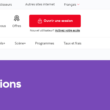
Autres sites internet
stisseurs
Français
Ouvrir une session
nous
Offres
Nouvel utilisateur?
Activez votre accès
ils+
Scène+
Programmes
Taux et frais
ions