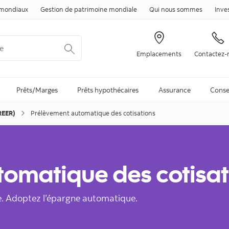
Passer au contenu
mondiaux
Gestion de patrimoine mondiale
Qui nous sommes
Inve
Emplacements
Contactez-
arch is available and can be access through arrow keys
Prêts/Marges
Prêts hypothécaires
Assurance
Conse
REER)
Prélèvement automatique des cotisations
tomatique des cotisat
te. Adoptez l’épargne automatique.