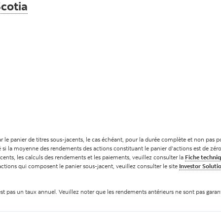
cotia
r le panier de titres sous-jacents, le cas échéant, pour la durée complète et non pas
é si la moyenne des rendements des actions constituant le panier d’actions est de zér
cents, les calculs des rendements et les paiements, veuillez consulter la
Fiche techni
tions qui composent le panier sous-jacent, veuillez consulter le site
Investor Soluti
est pas un taux annuel. Veuillez noter que les rendements antérieurs ne sont pas garants 