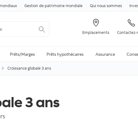
Passer au contenu
mondiaux
Gestion de patrimoine mondiale
Qui nous sommes
Inve
Emplacements
Contactez-
arch is available and can be access through arrow keys
Prêts/Marges
Prêts hypothécaires
Assurance
Conse
Croissance globale 3 ans
ale 3 ans
rs