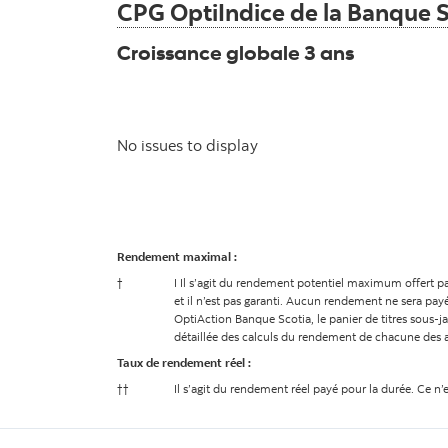
CPG OptiIndice de la Banque S
Croissance globale 3 ans
No issues to display
Rendement maximal :
†
I Il s’agit du rendement potentiel maximum offert pa
et il n’est pas garanti. Aucun rendement ne sera pay
OptiAction Banque Scotia, le panier de titres sous-ja
détaillée des calculs du rendement de chacune des ac
Taux de rendement réel :
††
Il s’agit du rendement réel payé pour la durée. Ce n’