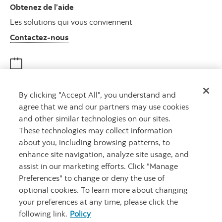
Obtenez de l’aide
Les solutions qui vous conviennent
Autres numéros, contactez-nous par télé
Contactez-nous
Obtenir des conseils
By clicking "Accept All", you understand and
Rencontrez un conseiller
agree that we and our partners may use cookies
Prenez rendez-vous
and other similar technologies on our sites.
These technologies may collect information
about you, including browsing patterns, to
enhance site navigation, analyze site usage, and
assist in our marketing efforts. Click "Manage
Preferences" to change or deny the use of
optional cookies. To learn more about changing
your preferences at any time, please click the
Carrières
Ma banque à moi
Notes juridiques
Confidentialité
following link.
Policy