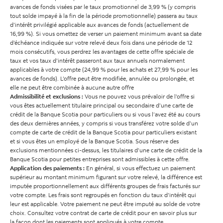
avances de fonds visées par le taux promotionnel de 3,99 % (y compris
tout solde impayé à la fin de la période promotionnelle) passera au taux
d’intérêt privilégié applicable aux avances de fonds (actuellement de
16,99 %). Si vous omettez de verser un paiement minimum avant sa date
d’échéance indiquée sur votre relevé deux fois dans une période de 12
mois consécutifs, vous perdrez les avantages de cette offre spéciale de
taux et vos taux d’intérêt passeront aux taux annuels normalement
applicables à votre compte (24,99 % pour les achats et 27,99 % pour les
avances de fonds). L’offre peut être modifiée, annulée ou prolongée, et
elle ne peut être combinée à aucune autre offre
Admissibilité et exclusions :
Vous ne pouvez vous prévaloir de l’offre si
vous êtes actuellement titulaire principal ou secondaire d’une carte de
crédit de la Banque Scotia pour particuliers ou si vous l’avez été au cours
des deux dernières années, y compris si vous transférez votre solde d’un
compte de carte de crédit de la Banque Scotia pour particuliers existant
et si vous êtes un employé de la Banque Scotia. Sous réserve des
exclusions mentionnées ci-dessus, les titulaires d’une carte de crédit de la
Banque Scotia pour petites entreprises sont admissibles à cette offre.
Application des paiements :
En général, si vous effectuez un paiement
supérieur au montant minimum figurant sur votre relevé, la différence est
imputée proportionnellement aux différents groupes de frais facturés sur
votre compte. Les frais sont regroupés en fonction du taux d’intérêt qui
leur est applicable. Votre paiement ne peut être imputé au solde de votre
choix. Consultez votre contrat de carte de crédit pour en savoir plus sur
la façon dont les paiements sont appliqués à votre compte.