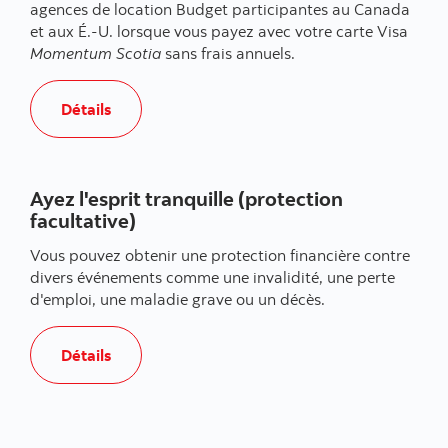
agences de location Budget participantes au Canada
et aux É.-U. lorsque vous payez avec votre carte Visa
Momentum Scotia
sans frais annuels.
, Économisez sur la location de véhicules
Détails
Ayez l'esprit tranquille (protection
facultative)
Vous pouvez obtenir une protection financière contre
divers événements comme une invalidité, une perte
d'emploi, une maladie grave ou un décès.
, Ayez l'esprit tranquille (protection facultative)
Détails