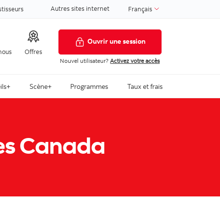
Autres sites internet
stisseurs
Français
Ouvrir une session
nous
Offres
Nouvel utilisateur?
Activez votre accès
ils+
Scène+
Programmes
Taux et frais
stes Canada