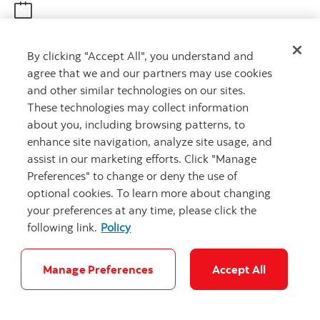
Obtenir des conseils
By clicking "Accept All", you understand and
Rencontrez un conseiller
agree that we and our partners may use cookies
Prenez rendez-vous
and other similar technologies on our sites.
These technologies may collect information
about you, including browsing patterns, to
enhance site navigation, analyze site usage, and
assist in our marketing efforts. Click "Manage
Preferences" to change or deny the use of
optional cookies. To learn more about changing
your preferences at any time, please click the
Carrières
Ma banque à moi
Notes juridiques
Confidentialité
following link.
Policy
Emplacements
Sécurité et fraude
Accessibilité
Paramètres des témoins
Manage Preferences
Accept All
© Banque Scotia. Tous droits réservés.