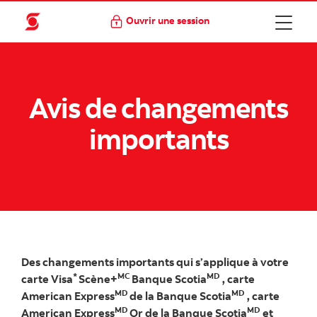
Ouvrir une session
Avis de changements
importants
Des changements importants qui s’applique à votre
*
MC
MD
carte Visa
Scène+
Banque Scotia
, carte
MD
MD
American Express
de la Banque Scotia
, carte
MD
MD
American Express
Or de la Banque Scotia
et