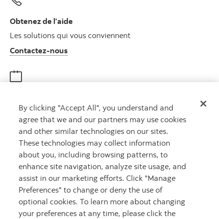
Obtenez de l’aide
Les solutions qui vous conviennent
Autres numéros, contactez-nous par télé
Contactez-nous
Obtenir des conseils
By clicking "Accept All", you understand and
Rencontrez un conseiller
agree that we and our partners may use cookies
Prenez rendez-vous
and other similar technologies on our sites.
These technologies may collect information
about you, including browsing patterns, to
enhance site navigation, analyze site usage, and
assist in our marketing efforts. Click "Manage
Preferences" to change or deny the use of
optional cookies. To learn more about changing
your preferences at any time, please click the
Carrières
Ma banque à moi
Notes juridiques
Confidentialité