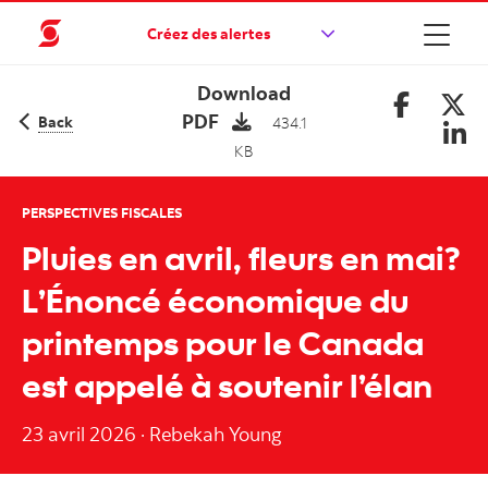
Créez des alertes
Download
PDF
Back
434.1
KB
PERSPECTIVES FISCALES
Pluies en avril, fleurs en mai?
L’Énoncé économique du
printemps pour le Canada
est appelé à soutenir l’élan
23 avril 2026
·
Rebekah Young