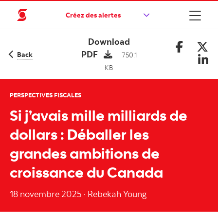
Créez des alertes
Download
PDF
Back
750.1
KB
PERSPECTIVES FISCALES
Si j’avais mille milliards de
dollars : Déballer les
grandes ambitions de
croissance du Canada
18 novembre 2025
·
Rebekah Young