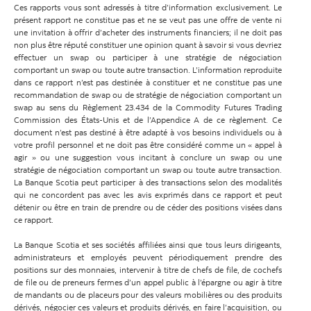
Ces rapports vous sont adressés à titre d’information exclusivement. Le
présent rapport ne constitue pas et ne se veut pas une offre de vente ni
une invitation à offrir d’acheter des instruments financiers; il ne doit pas
non plus être réputé constituer une opinion quant à savoir si vous devriez
effectuer un swap ou participer à une stratégie de négociation
comportant un swap ou toute autre transaction. L’information reproduite
dans ce rapport n’est pas destinée à constituer et ne constitue pas une
recommandation de swap ou de stratégie de négociation comportant un
swap au sens du Règlement 23.434 de la Commodity Futures Trading
Commission des États-Unis et de l’Appendice A de ce règlement. Ce
document n’est pas destiné à être adapté à vos besoins individuels ou à
votre profil personnel et ne doit pas être considéré comme un « appel à
agir » ou une suggestion vous incitant à conclure un swap ou une
stratégie de négociation comportant un swap ou toute autre transaction.
La Banque Scotia peut participer à des transactions selon des modalités
qui ne concordent pas avec les avis exprimés dans ce rapport et peut
détenir ou être en train de prendre ou de céder des positions visées dans
ce rapport.
La Banque Scotia et ses sociétés affiliées ainsi que tous leurs dirigeants,
administrateurs et employés peuvent périodiquement prendre des
positions sur des monnaies, intervenir à titre de chefs de file, de cochefs
de file ou de preneurs fermes d’un appel public à l’épargne ou agir à titre
de mandants ou de placeurs pour des valeurs mobilières ou des produits
dérivés, négocier ces valeurs et produits dérivés, en faire l’acquisition, ou