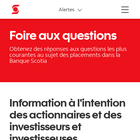
Liens connexes
Alertes
Menu
Foire aux questions
Obtenez des réponses aux questions les plus
courantes au sujet des placements dans la
Banque Scotia
Information à l’intention
des actionnaires et des
investisseurs et
investisseuses