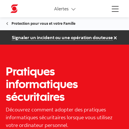
Liens connexes
Alertes
Menu
Protection pour vous et votre Famille
×
Signaler un incident ou une opération douteuse
Pratiques
informatiques
sécuritaires
Découvrez comment adopter des pratiques
informatiques sécuritaires lorsque vous utilisez
votre ordinateur personnel.