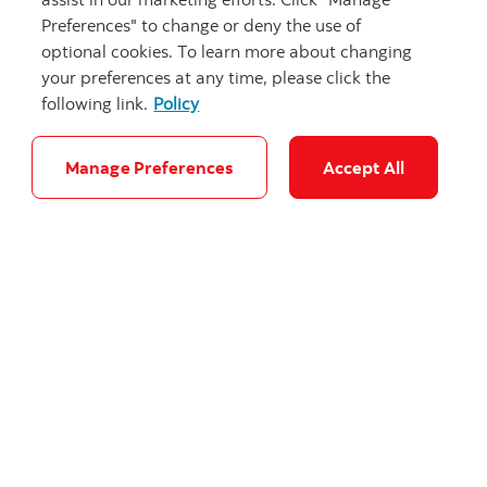
Preferences" to change or deny the use of
optional cookies. To learn more about changing
Cet article a été publié pour la première fois dans
Women
your preferences at any time, please click the
of Influence
et est republié avec permission.
following link.
Policy
Related publications
Manage Preferences
Accept All
La puissance d’un OUI : comment les occasions que
Pegah Babaie a saisies ont façonné son cheminement
professionnel et son approche du leadership
Un parcours de leadership guidé par des choix réfléchis
Au-delà du plan : Comment la capacité d’adaptation de
Katy Waugh a façonné son parcours vers le leadership