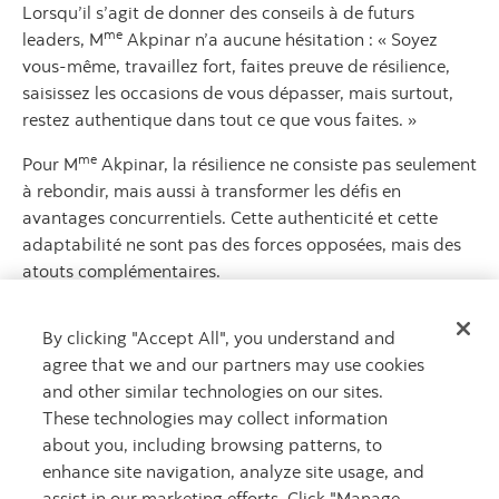
Lorsqu’il s’agit de donner des conseils à de futurs
me
leaders, M
Akpinar n’a aucune hésitation : « Soyez
vous-même, travaillez fort, faites preuve de résilience,
saisissez les occasions de vous dépasser, mais surtout,
restez authentique dans tout ce que vous faites. »
me
Pour M
Akpinar, la résilience ne consiste pas seulement
à rebondir, mais aussi à transformer les défis en
avantages concurrentiels. Cette authenticité et cette
adaptabilité ne sont pas des forces opposées, mais des
atouts complémentaires.
« Vous devez vous adapter aux choses qui vous arrivent,
By clicking "Accept All", you understand and
dit-elle, mais le changement n’est pas toujours facile,
agree that we and our partners may use cookies
alors préparez-vous à aider les autres à y faire face. »
and other similar technologies on our sites.
me
Après tout, M
Akpinar sait comment transformer
These technologies may collect information
l’adaptabilité et la persévérance en atouts incroyables,
about you, including browsing patterns, to
en guidant la manière dont nous dirigeons, motivons et
enhance site navigation, analyze site usage, and
inspirons les autres.
assist in our marketing efforts. Click "Manage