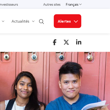
Investisseurs
Autres sites
Français
Select a language
Actualités
Alertes
Open search
Liens connexes