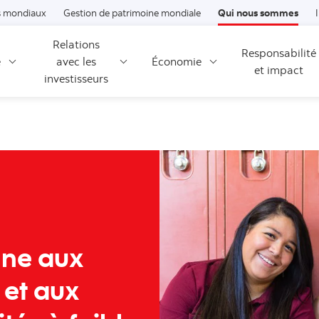
Passer au contenu
 mondiaux
Gestion de patrimoine mondiale
Qui nous sommes
Relations
Responsabilité
é
avec les
Économie
et impact
investisseurs
ne aux
 et aux