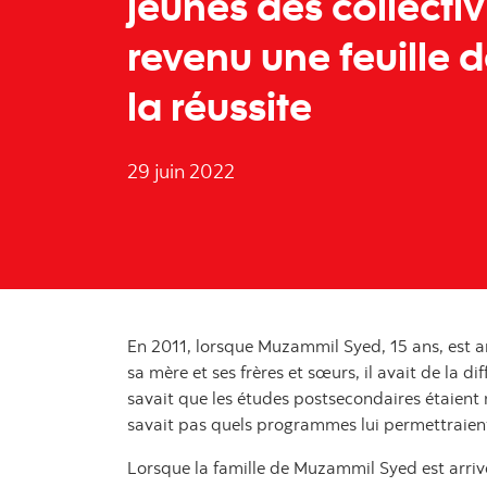
jeunes des collectiv
revenu une feuille d
la réussite
29 juin 2022
En 2011, lorsque Muzammil Syed, 15 ans, est 
sa mère et ses frères et sœurs, il avait de la di
savait que les études postsecondaires étaient n
savait pas quels programmes lui permettraient
Lorsque la famille de Muzammil Syed est arrivé