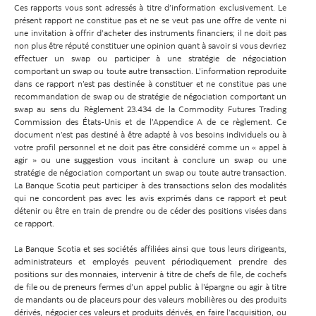
Ces rapports vous sont adressés à titre d’information exclusivement. Le
présent rapport ne constitue pas et ne se veut pas une offre de vente ni
une invitation à offrir d’acheter des instruments financiers; il ne doit pas
non plus être réputé constituer une opinion quant à savoir si vous devriez
effectuer un swap ou participer à une stratégie de négociation
comportant un swap ou toute autre transaction. L’information reproduite
dans ce rapport n’est pas destinée à constituer et ne constitue pas une
recommandation de swap ou de stratégie de négociation comportant un
swap au sens du Règlement 23.434 de la Commodity Futures Trading
Commission des États-Unis et de l’Appendice A de ce règlement. Ce
document n’est pas destiné à être adapté à vos besoins individuels ou à
votre profil personnel et ne doit pas être considéré comme un « appel à
agir » ou une suggestion vous incitant à conclure un swap ou une
stratégie de négociation comportant un swap ou toute autre transaction.
La Banque Scotia peut participer à des transactions selon des modalités
qui ne concordent pas avec les avis exprimés dans ce rapport et peut
détenir ou être en train de prendre ou de céder des positions visées dans
ce rapport.
La Banque Scotia et ses sociétés affiliées ainsi que tous leurs dirigeants,
administrateurs et employés peuvent périodiquement prendre des
positions sur des monnaies, intervenir à titre de chefs de file, de cochefs
de file ou de preneurs fermes d’un appel public à l’épargne ou agir à titre
de mandants ou de placeurs pour des valeurs mobilières ou des produits
dérivés, négocier ces valeurs et produits dérivés, en faire l’acquisition, ou