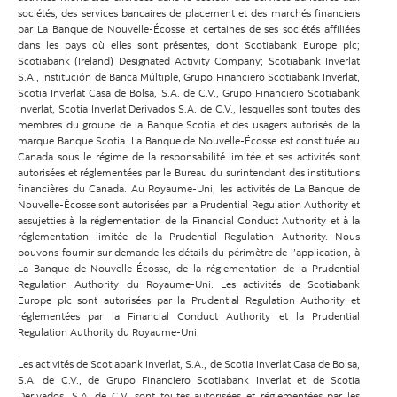
sociétés, des services bancaires de placement et des marchés financiers
par La Banque de Nouvelle-Écosse et certaines de ses sociétés affiliées
dans les pays où elles sont présentes, dont Scotiabank Europe plc;
Scotiabank (Ireland) Designated Activity Company; Scotiabank Inverlat
S.A., Institución de Banca Múltiple, Grupo Financiero Scotiabank Inverlat,
Scotia Inverlat Casa de Bolsa, S.A. de C.V., Grupo Financiero Scotiabank
Inverlat, Scotia Inverlat Derivados S.A. de C.V., lesquelles sont toutes des
membres du groupe de la Banque Scotia et des usagers autorisés de la
marque Banque Scotia. La Banque de Nouvelle-Écosse est constituée au
Canada sous le régime de la responsabilité limitée et ses activités sont
autorisées et réglementées par le Bureau du surintendant des institutions
financières du Canada. Au Royaume-Uni, les activités de La Banque de
Nouvelle-Écosse sont autorisées par la Prudential Regulation Authority et
assujetties à la réglementation de la Financial Conduct Authority et à la
réglementation limitée de la Prudential Regulation Authority. Nous
pouvons fournir sur demande les détails du périmètre de l’application, à
La Banque de Nouvelle-Écosse, de la réglementation de la Prudential
Regulation Authority du Royaume-Uni. Les activités de Scotiabank
Europe plc sont autorisées par la Prudential Regulation Authority et
réglementées par la Financial Conduct Authority et la Prudential
Regulation Authority du Royaume-Uni.
Les activités de Scotiabank Inverlat, S.A., de Scotia Inverlat Casa de Bolsa,
S.A. de C.V., de Grupo Financiero Scotiabank Inverlat et de Scotia
Derivados, S.A. de C.V. sont toutes autorisées et réglementées par les