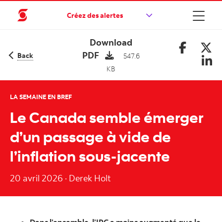
Créez des alertes
Download
PDF
Back
547.6
KB
LA SEMAINE EN BREF
Le Canada semble émerger
d’un passage à vide de
l’inflation sous-jacente
20 avril 2026
·
Derek Holt