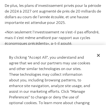
De plus, les plans d’investissement privés pour la période
de 2024 à 2027 ont augmenté de près de 20 milliards de
dollars au cours de l’année écoulée, et une hausse
importante est attendue pour 2025.
«Non seulement l’investissement ne s’est-il pas effondré,
mais il s’est même amélioré par rapport aux cycles
économiques précédents», a-t-il ajouté.
Selon M. Marcel, le Chili profite également de la
By clicking "Accept All", you understand and
remontée des prix du cuivre et prévoit d’augmenter sa
agree that we and our partners may use cookies
production de ce métal précieux. Le pays est le premier
and other similar technologies on our sites.
producteur de cuivre au monde, avec environ 24 % de la
These technologies may collect information
production mondiale de cuivre.
about you, including browsing patterns, to
La transition verte fait exploser la demande de cuivre en
enhance site navigation, analyze site usage, and
raison de son utilisation dans les énergies renouvelables
assist in our marketing efforts. Click "Manage
et les véhicules électriques.
Preferences" to change or deny the use of
optional cookies. To learn more about changing
«D’ici 2030, le Chili sera le pays dont la production de