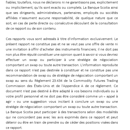
fiables; toutefois, nous ne déclarons ni ne garantissons pas, explicitement
ou implicitement, qu’ils sont exacts ou complets. La Banque Scotia ainsi
que ses dirigeants, administrateurs, partenaires, employés ou sociétés
affiliées n’assument aucune responsabilité, de quelque nature que ce
soit, en cas de perte directe ou consécutive découlant de la consultation
de ce rapport ou de son contenu.
Ces rapports vous sont adressés à titre d’information exclusivement. Le
présent rapport ne constitue pas et ne se veut pas une offre de vente ni
une invitation à offrir d’acheter des instruments financiers; il ne doit pas
non plus être réputé constituer une opinion quant à savoir si vous devriez
effectuer un swap ou participer à une stratégie de négociation
comportant un swap ou toute autre transaction. L’information reproduite
dans ce rapport n’est pas destinée à constituer et ne constitue pas une
recommandation de swap ou de stratégie de négociation comportant un
swap au sens du Règlement 23.434 de la Commodity Futures Trading
Commission des États-Unis et de l’Appendice A de ce règlement. Ce
document n’est pas destiné à être adapté à vos besoins individuels ou à
votre profil personnel et ne doit pas être considéré comme un « appel à
agir » ou une suggestion vous incitant à conclure un swap ou une
stratégie de négociation comportant un swap ou toute autre transaction.
La Banque Scotia peut participer à des transactions selon des modalités
qui ne concordent pas avec les avis exprimés dans ce rapport et peut
détenir ou être en train de prendre ou de céder des positions visées dans
ce rapport.