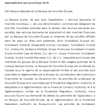
expressément son accord par écrit.
MD Marque déposée de La Banque de Nouvelle-Écosse.
La Banque Scotia, de pair avec l’appellation « Services bancaires et
marchés mondiaux », est une dénomination commerciale désignant les
activités mondiales exercées dans le secteur des services bancaires aux
sociétés, des services bancaires de placement et des marchés financiers
par La Banque de Nouvelle-Écosse et certaines de ses sociétés affiliées
dans les pays où elles sont présentes, dont
Scotiabank Europe plc;
Scotiabank (Ireland) Designated Activity Company; Scotiabank Inverlat
S.A., Institución de Banca Múltiple, Grupo Financiero Scotiabank Inverlat,
Scotia Inverlat Casa de Bolsa, S.A. de C.V., Grupo Financiero Scotiabank
Inverlat, Scotia Inverlat Derivados S.A. de C.V., lesquelles sont toutes des
membres du groupe de la Banque Scotia et des usagers autorisés de la
marque Banque Scotia. La Banque de Nouvelle-Écosse est constituée au
Canada sous le régime de la responsabilité limitée et ses activités sont
autorisées et réglementées par le Bureau du surintendant des institutions
financières du Canada. Au Royaume-Uni, les activités de La Banque de
Nouvelle-Écosse sont autorisées par la Prudential Regulation Authority et
assujetties à la réglementation de la Financial Conduct Authority et à la
réglementation limitée de la Prudential Regulation Authority. Nous
pouvons fournir sur demande les détails du périmètre de l’application, à
La Banque de Nouvelle-Écosse, de la réglementation de la Prudential
Regulation Authority du Royaume-Uni. Les activités de Scotiabank