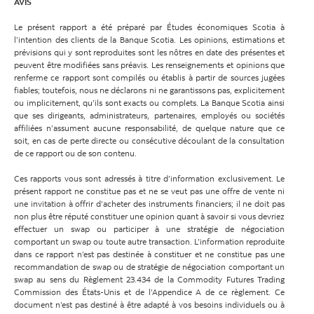
AVIS
Le présent rapport a été préparé par Études économiques Scotia à
l’intention des clients de la Banque Scotia. Les opinions, estimations et
prévisions qui y sont reproduites sont les nôtres en date des présentes et
peuvent être modifiées sans préavis. Les renseignements et opinions que
renferme ce rapport sont compilés ou établis à partir de sources jugées
fiables; toutefois, nous ne déclarons ni ne garantissons pas, explicitement
ou implicitement, qu’ils sont exacts ou complets. La Banque Scotia ainsi
que ses dirigeants, administrateurs, partenaires, employés ou sociétés
affiliées n’assument aucune responsabilité, de quelque nature que ce
soit, en cas de perte directe ou consécutive découlant de la consultation
de ce rapport ou de son contenu.
Ces rapports vous sont adressés à titre d’information exclusivement. Le
présent rapport ne constitue pas et ne se veut pas une offre de vente ni
une invitation à offrir d’acheter des instruments financiers; il ne doit pas
non plus être réputé constituer une opinion quant à savoir si vous devriez
effectuer un swap ou participer à une stratégie de négociation
comportant un swap ou toute autre transaction. L’information reproduite
dans ce rapport n’est pas destinée à constituer et ne constitue pas une
recommandation de swap ou de stratégie de négociation comportant un
swap au sens du Règlement 23.434 de la Commodity Futures Trading
Commission des États-Unis et de l’Appendice A de ce règlement. Ce
document n’est pas destiné à être adapté à vos besoins individuels ou à