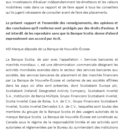
aux investisseurs d’évaluer indépendamment les émetteurs et les valeurs
mobilières visés dans ce rapport et de faire appel à tous les conseillers
qu’ils jugent nécessaire de consulter avant de faire des placements.
Le présent rapport et l’ensemble des renseignements, des opinions et
des conclusions qu’il renferme sont protégés par des droits d’auteur. Il
est interdit de les reproduire sans que la Banque Scotia donne d’abord
expressément son accord par écrit.
MD Marque déposée de La Banque de Nouvelle-Écosse.
La Banque Scotia, de pair avec l’appellation « Services bancaires et
marchés mondiaux », est une dénomination commerciale désignant les
activités mondiales exercées dans le secteur des services bancaires aux
sociétés, des services bancaires de placement et des marchés financiers
par La Banque de Nouvelle-Écosse et certaines de ses sociétés affiliées
dans les pays où elles sont présentes, dont Scotiabank Europe plc;
Scotiabank (Ireland) Designated Activity Company; Scotiabank Inverlat
S.A., Institución de Banca Múltiple, Grupo Financiero Scotiabank Inverlat,
Scotia Inverlat Casa de Bolsa, S.A. de C.V., Grupo Financiero Scotiabank
Inverlat, Scotia Inverlat Derivados S.A. de C.V., lesquelles sont toutes des
membres du groupe de la Banque Scotia et des usagers autorisés de la
marque Banque Scotia. La Banque de Nouvelle-Écosse est constituée au
Canada sous le régime de la responsabilité limitée et ses activités sont
autorisées et réglementées par le Bureau du surintendant des institutions