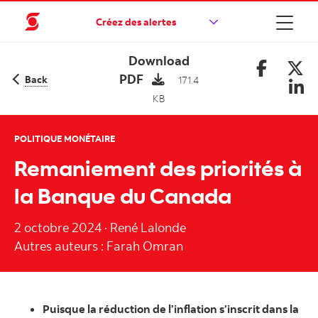
Créez des alertes
Download
PDF
Back
171.4
KB
POLITIQUE MONÉTAIRE
Remaniement des priorités à
la Banque du Canada
2 octobre 2024
·
René Lalonde
Autres auteurs : Farah Omran
Puisque la réduction de l’inflation s’inscrit dans la