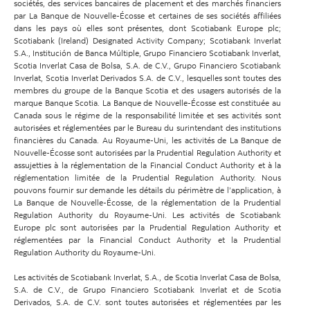
sociétés, des services bancaires de placement et des marchés financiers
par La Banque de Nouvelle-Écosse et certaines de ses sociétés affiliées
dans les pays où elles sont présentes, dont Scotiabank Europe plc;
Scotiabank (Ireland) Designated Activity Company; Scotiabank Inverlat
S.A., Institución de Banca Múltiple, Grupo Financiero Scotiabank Inverlat,
Scotia Inverlat Casa de Bolsa, S.A. de C.V., Grupo Financiero Scotiabank
Inverlat, Scotia Inverlat Derivados S.A. de C.V., lesquelles sont toutes des
membres du groupe de la Banque Scotia et des usagers autorisés de la
marque Banque Scotia. La Banque de Nouvelle-Écosse est constituée au
Canada sous le régime de la responsabilité limitée et ses activités sont
autorisées et réglementées par le Bureau du surintendant des institutions
financières du Canada. Au Royaume-Uni, les activités de La Banque de
Nouvelle-Écosse sont autorisées par la Prudential Regulation Authority et
assujetties à la réglementation de la Financial Conduct Authority et à la
réglementation limitée de la Prudential Regulation Authority. Nous
pouvons fournir sur demande les détails du périmètre de l’application, à
La Banque de Nouvelle-Écosse, de la réglementation de la Prudential
Regulation Authority du Royaume-Uni. Les activités de Scotiabank
Europe plc sont autorisées par la Prudential Regulation Authority et
réglementées par la Financial Conduct Authority et la Prudential
Regulation Authority du Royaume-Uni.
Les activités de Scotiabank Inverlat, S.A., de Scotia Inverlat Casa de Bolsa,
S.A. de C.V., de Grupo Financiero Scotiabank Inverlat et de Scotia
Derivados, S.A. de C.V. sont toutes autorisées et réglementées par les