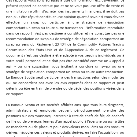
Ces rapports vous sont adressés à titre d’information exclusivement. Le
présent rapport ne constitue pas et ne se veut pas une offre de vente ni
une invitation à offrir d’acheter des instruments financiers; il ne doit pas
non plus être réputé constituer une opinion quant à savoir si vous devriez
effectuer un swap ou participer à une stratégie de négociation
comportant un swap ou toute autre transaction. L’information reproduite
dans ce rapport n’est pas destinée à constituer et ne constitue pas une
recommandation de swap ou de stratégie de négociation comportant un
swap au sens du Règlement 23.434 de la Commodity Futures Trading
Commission des États-Unis et de l’Appendice A de ce règlement. Ce
document n’est pas destiné à être adapté à vos besoins individuels ou à
votre profil personnel et ne doit pas être considéré comme un « appel à
agir » ou une suggestion vous incitant à conclure un swap ou une
stratégie de négociation comportant un swap ou toute autre transaction.
La Banque Scotia peut participer à des transactions selon des modalités
qui ne concordent pas avec les avis exprimés dans ce rapport et peut
détenir ou être en train de prendre ou de céder des positions visées dans
ce rapport.
La Banque Scotia et ses sociétés affiliées ainsi que tous leurs dirigeants,
administrateurs et employés peuvent périodiquement prendre des
positions sur des monnaies, intervenir à titre de chefs de file, de cochefs
de file ou de preneurs fermes d’un appel public à l’épargne ou agir à titre
de mandants ou de placeurs pour des valeurs mobilières ou des produits
dérivés, négocier ces valeurs et produits dérivés, en faire l’acquisition, ou