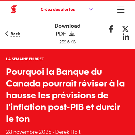
Créez des alertes
Download
PDF
Back
259.6 KB
LA SEMAINE EN BREF
Pourquoi la Banque du
Canada pourrait réviser à la
hausse les prévisions de
l’inflation post‑PIB et durcir
le ton
28 novembre 2025
·
Derek Holt