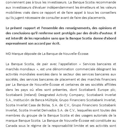
conviennent pas à tous les investisseurs. La Banque Scotia recommande
aux investisseurs d’évaluer indépendamment les émetteurs et les valeurs
mobilières visés dans ce rapport et de faire appel à tous les conseillers
qu’ils jugent nécessaire de consulter avant de faire des placements.
Le présent rapport et l’ensemble des renseignements, des opinions et
des conclusions qu’il renferme sont protégés par des droits d’auteur. Il
est interdit de les reproduire sans que la Banque Scotia donne d’abord
expressément son accord par écrit.
MD Marque déposée de La Banque de Nouvelle-Écosse.
La Banque Scotia, de pair avec l’appellation « Services bancaires et
marchés mondiaux », est une dénomination commerciale désignant les
activités mondiales exercées dans le secteur des services bancaires aux
sociétés, des services bancaires de placement et des marchés financiers
par La Banque de Nouvelle-Écosse et certaines de ses sociétés affiliées
dans les pays où elles sont présentes, dont Scotiabank Europe plc;
Scotiabank (Ireland) Designated Activity Company; Scotiabank Inverlat
S.A., Institución de Banca Múltiple, Grupo Financiero Scotiabank Inverlat,
Scotia Inverlat Casa de Bolsa, S.A. de C.V., Grupo Financiero Scotiabank
Inverlat, Scotia Inverlat Derivados S.A. de C.V., lesquelles sont toutes des
membres du groupe de la Banque Scotia et des usagers autorisés de la
marque Banque Scotia. La Banque de Nouvelle-Écosse est constituée au
Canada sous le régime de la responsabilité limitée et ses activités sont