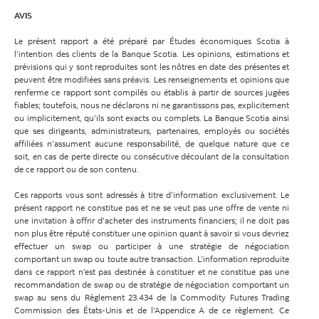
AVIS
Le présent rapport a été préparé par Études économiques Scotia à
l’intention des clients de la Banque Scotia. Les opinions, estimations et
prévisions qui y sont reproduites sont les nôtres en date des présentes et
peuvent être modifiées sans préavis. Les renseignements et opinions que
renferme ce rapport sont compilés ou établis à partir de sources jugées
fiables; toutefois, nous ne déclarons ni ne garantissons pas, explicitement
ou implicitement, qu’ils sont exacts ou complets. La Banque Scotia ainsi
que ses dirigeants, administrateurs, partenaires, employés ou sociétés
affiliées n’assument aucune responsabilité, de quelque nature que ce
soit, en cas de perte directe ou consécutive découlant de la consultation
de ce rapport ou de son contenu.
Ces rapports vous sont adressés à titre d’information exclusivement. Le
présent rapport ne constitue pas et ne se veut pas une offre de vente ni
une invitation à offrir d’acheter des instruments financiers; il ne doit pas
non plus être réputé constituer une opinion quant à savoir si vous devriez
effectuer un swap ou participer à une stratégie de négociation
comportant un swap ou toute autre transaction. L’information reproduite
dans ce rapport n’est pas destinée à constituer et ne constitue pas une
recommandation de swap ou de stratégie de négociation comportant un
swap au sens du Règlement 23.434 de la Commodity Futures Trading
Commission des États-Unis et de l’Appendice A de ce règlement. Ce