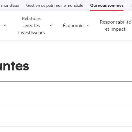
Passer au contenu
 mondiaux
Gestion de patrimoine mondiale
Qui nous sommes
Relations
Responsabilité
é
avec les
Économie
et impact
investisseurs
antes