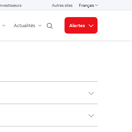
Investisseurs
Autres sites
Français
Select a language
Actualités
Alertes
Open search
Liens connexes