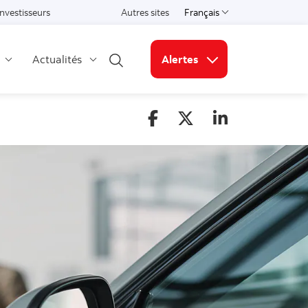
Investisseurs
Autres sites
Français
Select a language
Actualités
Alertes
Open search
Liens connexes