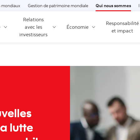
Passer au contenu
 mondiaux
Gestion de patrimoine mondiale
Qui nous sommes
Relations
Responsabilité
é
avec les
Économie
et impact
investisseurs
uvelles
a lutte