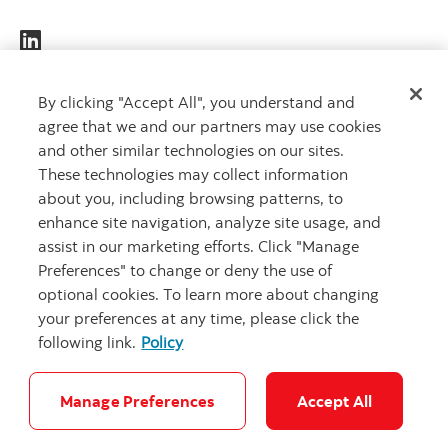
DES
By clicking "Accept All", you understand and
agree that we and our partners may use cookies
CAPITAUX
and other similar technologies on our sites.
QUI
These technologies may collect information
TRAVAILLENT
about you, including browsing patterns, to
POUR VOUS
MC
enhance site navigation, analyze site usage, and
assist in our marketing efforts. Click "Manage
Preferences" to change or deny the use of
optional cookies. To learn more about changing
your preferences at any time, please click the
following link.
Policy
Carrières
Notes juridiques
Confidentialité
Sécurité et fraude
Plaintes
Accessibilité
Paramètres des témoins
Manage Preferences
Accept All