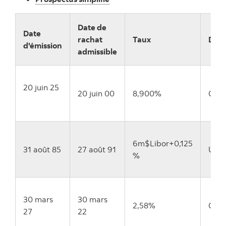
Date de
Date
rachat
Taux
Devi
d'émission
admissible
20 juin 25
20 juin 00
8,900%
CAD
6m$Libor+0,125
31 août 85
27 août 91
USD
%
30 mars
30 mars
2,58%
CAD
27
22