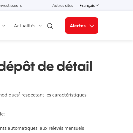
Investisseurs
Autres sites
Français
Select a language
Actualités
Alertes
Open search
Liens connexes
dépôt de détail
1
 modiques
respectant les caractéristiques
le;
nts automatiques, aux relevés mensuels