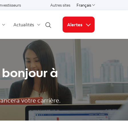
Investisseurs
Autres sites
Français
Select a language
Actualités
Alertes
Open search
Liens connexes
 bonjour à
ancera votre carrière.