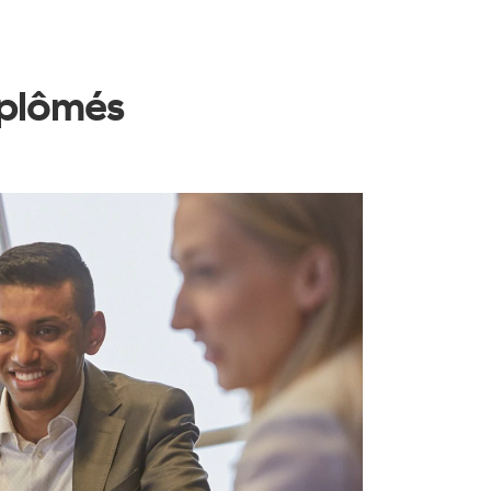
iplômés