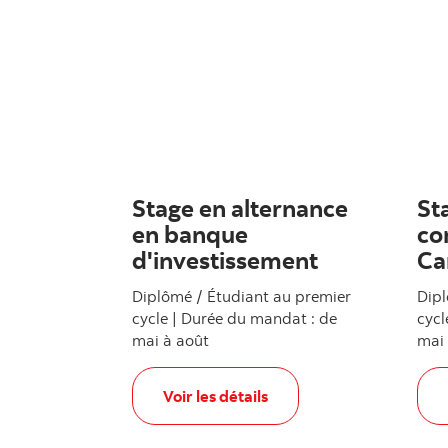
Stage en alternance
St
en banque
co
d'investissement
Ca
Diplômé / Étudiant au premier
Dipl
cycle | Durée du mandat : de
cycl
mai à août
mai 
, Stage en alternance en banque d'inv
Voir les détails