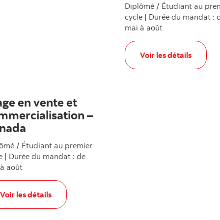
Diplômé / Étudiant au pre
cycle | Durée du mandat : 
mai à août
, Stage en banque d'e
Voir les détails
age en vente et
mmercialisation –
nada
ômé / Étudiant au premier
e | Durée du mandat : de
à août
estissement
, Stage en vente et commercialisation – Canada
Voir les détails