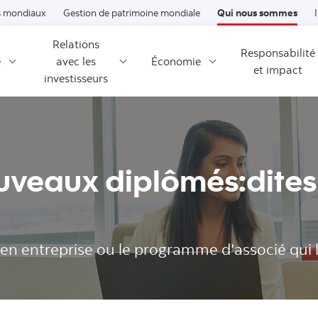
Passer au contenu
 mondiaux
Gestion de patrimoine mondiale
Qui nous sommes
Relations
Responsabilité
é
avec les
Économie
et impact
investisseurs
ouveaux diplômés:dites
 en entreprise ou le programme d'associé qui l