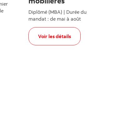
mobilières
mier
de
Diplômé (MBA) | Durée du
mandat : de mai à août
ntreprise
, Stage de recherche en valeurs mobilières
Voir les détails