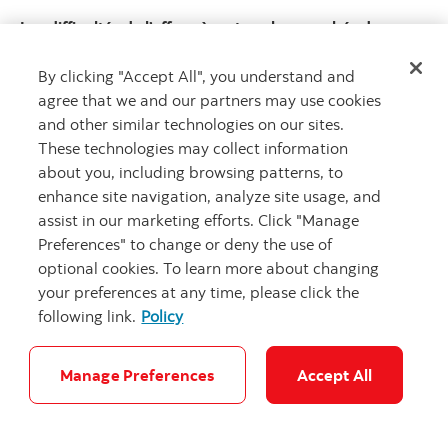
Les difficultés de l’offre pèsent sur les marchés des
produits de base
By clicking "Accept All", you understand and
agree that we and our partners may use cookies
and other similar technologies on our sites.
These technologies may collect information
about you, including browsing patterns, to
enhance site navigation, analyze site usage, and
assist in our marketing efforts. Click "Manage
Contactez-nous
Preferences" to change or deny the use of
1.800.575.2424
optional cookies. To learn more about changing
Autres numéros
your preferences at any time, please click the
following link.
Policy
Manage Preferences
Accept All
Obtenir des conseils
Rencontrez un conseiller.
Prenez rendez-vous