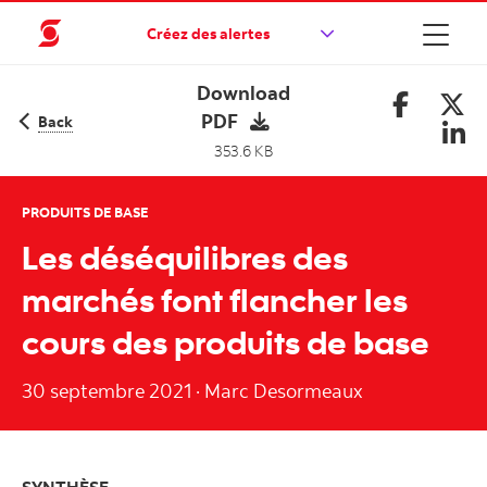
Créez des alertes
Download
PDF
Back
353.6 KB
PRODUITS DE BASE
Les déséquilibres des
marchés font flancher les
cours des produits de base
30 septembre 2021
·
Marc Desormeaux