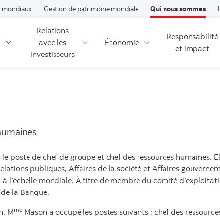
Passer au contenu
 mondiaux
Gestion de patrimoine mondiale
Qui nous sommes
Relations
Responsabilité
é
avec les
Économie
et impact
investisseurs
 humaines
e poste de chef de groupe et chef des ressources humaines. E
elations publiques, Affaires de la société et Affaires gouverne
à l’échelle mondiale. À titre de membre du comité d’exploitation,
 de la Banque.
me
n, M
Mason a occupé les postes suivants : chef des ressource