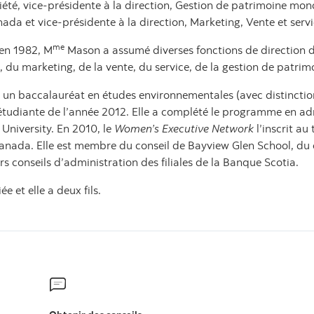
ciété, vice-présidente à la direction, Gestion de patrimoine mond
ada et vice-présidente à la direction, Marketing, Vente et servi
me
 en 1982, M
Mason a assumé diverses fonctions de direction da
t, du marketing, de la vente, du service, de la gestion de patri
un baccalauréat en études environnementales (avec distinction)
udiante de l’année 2012. Elle a complété le programme en admi
 University. En 2010, le
Women’s Executive Network
l’inscrit a
Canada. Elle est membre du conseil de Bayview Glen School, du 
rs conseils d’administration des filiales de la Banque Scotia.
 et elle a deux fils.