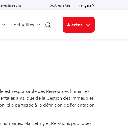
Investisseurs
Autres sites
Français
Select a language
Actualités
Alertes
Open search
Liens connexes
lle est responsable des Ressources humaines,
mentales ainsi que de la Gestion des immeubles
 elle participe à la définition de l’orientation
s humaines, Marketing et Relations publiques