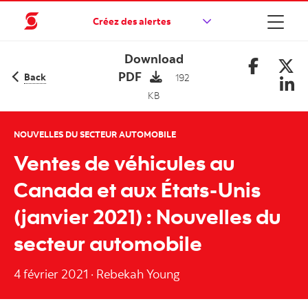
Créez des alertes
Download
PDF
Back
192
KB
NOUVELLES DU SECTEUR AUTOMOBILE
Ventes de véhicules au
Canada et aux États-Unis
(janvier 2021) : Nouvelles du
secteur automobile
4 février 2021
·
Rebekah Young