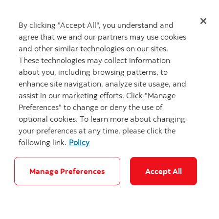
vous ayez préalablement assumé vos responsabilités
en matière de sécurité.
Cliquez ici
pour en savoir
By clicking "Accept All", you understand and
plus.
agree that we and our partners may use cookies
and other similar technologies on our sites.
Relevés électroniques
These technologies may collect information
about you, including browsing patterns, to
Lorsque vous optez pour les relevés électroniques,
enhance site navigation, analyze site usage, and
vos renseignements financiers ne peuvent être volés
assist in our marketing efforts. Click "Manage
dans votre boîte aux lettres ou votre bac de
Preferences" to change or deny the use of
recyclage. Les
relevés électroniques
vous
optional cookies. To learn more about changing
permettent de conserver vos renseignements
your preferences at any time, please click the
financiers en toute sécurité.
following link.
Policy
InfoAlertes
Manage Preferences
Accept All
En ouvrant une session dans Scotia en direct, vous
pouvez établir des
InfoAlertes
pour vos comptes
bancaires, vos comptes de carte de crédit ou de ligne