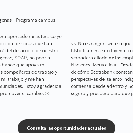
dígenas - Programa campus
era aportado mi auténtico yo
ado con personas que han
<< No es ningún secreto que 
ré del desarrollo de nuestro
históricamente excluyente co
ígenas, SOAR, no podría
verdadero aliado de los empl
n banco que apoya mi
Naciones, Metis e Inuit. Desd
mis compañeros de trabajo y
de cómo Scotiabank constant
 mi trabajo y me han
perspectivas del talento Indí
omunidades. Estoy agradecida
comienza desde adentro y Sco
 promover el cambio. >>
seguro y próspero para que p
Consulta las oportunidades actuales